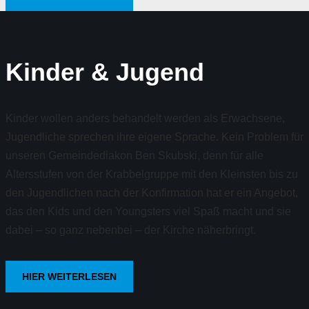
Kinder & Jugend
Kinder wollen anders behandelt werden als Erwachsene,
Jugendliche sprechen ihre eigene Sprache. Kein Problem für
unseren Gemeindediakon Ben Skubski, denn für alle
Altersstufen von der Krabbelgruppe mit den Kleinsten bis zu
den Jugendlichen nach der Konfirmation hat er ein Angebot,
das den Kids und den Youngsters viel Spaß macht und sie
dabei – so ganz nebenbei – der Kirche näherbringt.
HIER WEITERLESEN