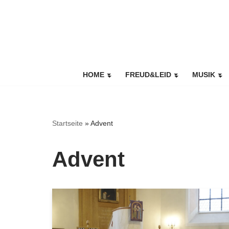
Zum
Inhalt
springen
HOME
FREUD&LEID
MUSIK
Startseite
»
Advent
Advent