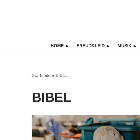
Zum
Inhalt
springen
HOME
FREUD&LEID
MUSIK
Startseite
»
BIBEL
BIBEL